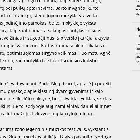
paslaugas, įrengti restoraną, taip suteikiant žirgų
kė
au
rtį bei puikų aptarnavimą. Barto ir Agnės įkurto
vi
dy.
porto ir pramogų sfera. Jojimo mokykla yra vieta,
lias jodinėjimo pamokas, be to, mokykloje vyksta
Na
iūrą, taip skatinamas atsakingas santykis su šiais
m.
avo žinias ir sugebėjimus. Šio verslo įkūrėjai aktyviai
Eu
kirtingus vaidmenis. Bartas rūpinasi ūkio reikalais ir
ju
būtų optimizuojamas žirgyno veikimas. Tuo metu Agnė,
te
di
tikrina, kad mokykla teiktų aukščiausios kokybės
se
entams.
ienė, vadovaujanti Sodeliškių dvarui, aptarė jo praeitį
smu pasakojo apie klestintį dvaro gyvenimą ir kaip
as ne tik siūlo nakvynę, bet ir įvairias veiklas, skirtas
ikius. Be to, sodyboje auginami elniai, danieliai ir net
ns tiek mažųjų, tiek vyresnių lankytojų dieną.
iarumą rodo legendinis muzikos festivalis, vykstantis
kasi žinomi muzikos atlikėjai iš viso pasaulio. Neringa