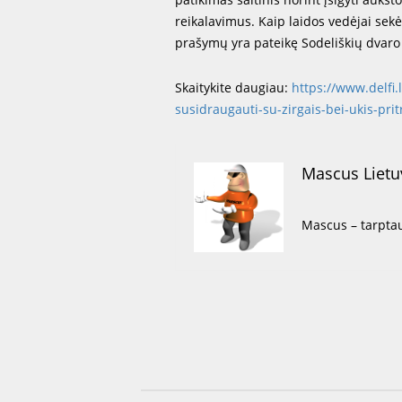
reikalavimus. Kaip laidos vedėjai sekė
prašymų yra pateikę Sodeliškių dvaro sv
Skaitykite daugiau:
https://www.delfi.
susidraugauti-su-zirgais-bei-ukis-pri
Mascus Lietu
Mascus – tarpta