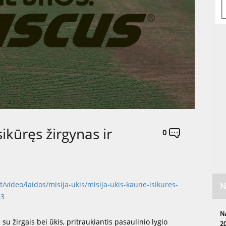
sikūręs žirgynas ir
0
lt/video/laidos/misija-ukis/misija-ukis-kaune-isikures-
N
33
Na
su žirgais bei ūkis, pritraukiantis pasaulinio lygio
20