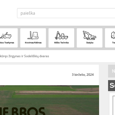
nkos Tvarkymas
Krovimas/kėlimas
Miško Technika
Statyba
Tr
ūręs žirgynas ir Sodeliškių dvaras
N
3 birželio, 2024