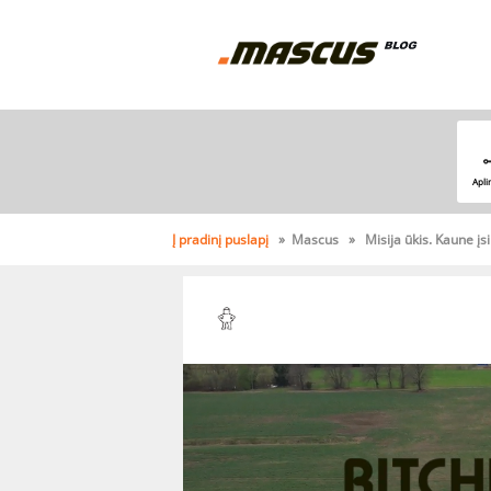
Apli
Į pradinį puslapį
» Mascus » Misija ūkis. Kaune įsik