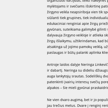
organizuoti varžybas, teikti nakvynės 
mylėtojams ir svečiams išskirtinę pati
žirgyno veikla neapsiriboja vien tik s
siūlanti tiek grupines, tiek individua
edukaciniai renginiai apie žirgų priež
gyvūnais, suteikiama galimybė gilinti s
dalyvauja žirgyno veikloje ir atlieka s
žirgų išlaikymu, užtikrindamas, kad 
atsakinga už jojimo pamokų veiklą, už
paslaugas ir būtų palanki aplinka kli
Antroje laidos dalyje Neringa Linkevič
ir dabartį. Neringa su dideliu džiaug
auga lankytojų srautas. Sodeliškių dvar
patenkinti įvairių interesų svečių pore
alpakos – šie mieli gyvūnai praskaidri
Ne vien dvaro augimą, bet ir jo popul
jau trečius metus. Dvare į renginį ren