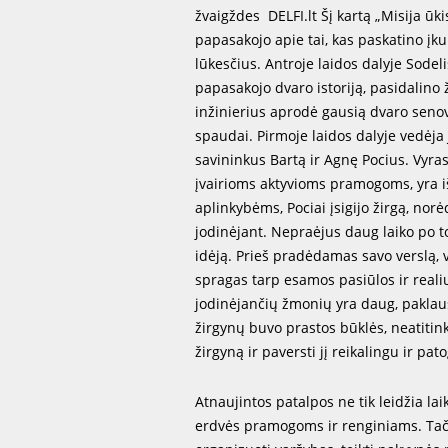
žvaigždes DELFI.lt Šį kartą „Misija ūk
papasakojo apie tai, kas paskatino įkur
lūkesčius. Antroje laidos dalyje Sode
papasakojo dvaro istoriją, pasidalino 
inžinierius aprodė gausią dvaro seno
spaudai. Pirmoje laidos dalyje vedėja
savininkus Bartą ir Agnę Pocius. Vyras
įvairioms aktyvioms pramogoms, yra 
aplinkybėms, Pociai įsigijo žirgą, nor
jodinėjant. Nepraėjus daug laiko po to,
idėją. Prieš pradėdamas savo verslą, v
spragas tarp esamos pasiūlos ir reali
jodinėjančių žmonių yra daug, paklaus
žirgynų buvo prastos būklės, neatitink
žirgyną ir paversti jį reikalingu ir pat
Atnaujintos patalpos ne tik leidžia laik
erdvės pramogoms ir renginiams. Tačia