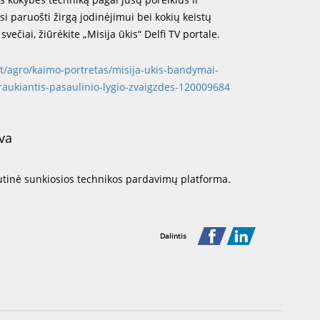
si paruošti žirgą jodinėjimui bei kokių keistų
ečiai, žiūrėkite „Misija ūkis“ Delfi TV portale.
lt/agro/kaimo-portretas/misija-ukis-bandymai-
traukiantis-pasaulinio-lygio-zvaigzdes-120009684
va
utinė sunkiosios technikos pardavimų platforma.
Dalintis