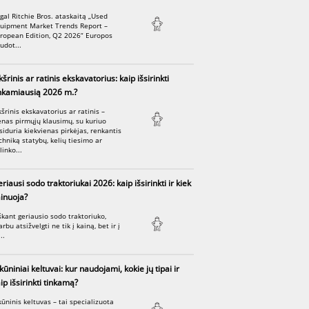
gal Ritchie Bros. ataskaitą „Used
uipment Market Trends Report –
ropean Edition, Q2 2026“ Europos
udot...
kšrinis ar ratinis ekskavatorius: kaip išsirinkti
nkamiausią 2026 m.?
kšrinis ekskavatorius ar ratinis –
enas pirmųjų klausimų, su kuriuo
siduria kiekvienas pirkėjas, renkantis
chniką statybų, kelių tiesimo ar
linko...
riausi sodo traktoriukai 2026: kaip išsirinkti ir kiek
inuoja?
škant geriausio sodo traktoriuko,
arbu atsižvelgti ne tik į kainą, bet ir į
..
kūniniai keltuvai: kur naudojami, kokie jų tipai ir
ip išsirinkti tinkamą?
kūninis keltuvas – tai specializuota