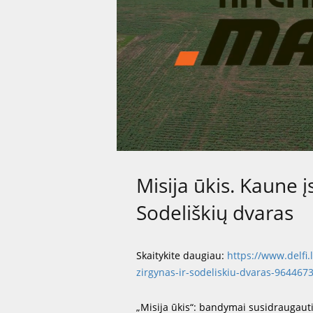
Misija ūkis. Kaune į
Sodeliškių dvaras
Skaitykite daugiau:
https://www.delfi.
zirgynas-ir-sodeliskiu-dvaras-964467
„Misija ūkis“: bandymai susidraugauti 