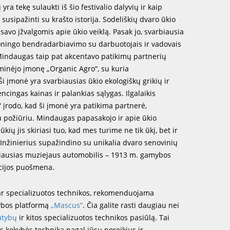
ra tekę sulaukti iš šio festivalio dalyvių ir kaip
susipažinti su krašto istorija. Sodeliškių dvaro ūkio
avo įžvalgomis apie ūkio veiklą. Pasak jo, svarbiausia
ningo bendradarbiavimo su darbuotojais ir vadovais
Mindaugas taip pat akcentavo patikimų partnerių
minėjo įmonę „Organic Agro“, su kuria
i įmonė yra svarbiausias ūkio ekologiškų grikių ir
encingas kainas ir palankias sąlygas. Ilgalaikis
įrodo, kad ši įmonė yra patikima partnerė,
u požiūriu. Mindaugas papasakojo ir apie ūkio
ių jis skiriasi tuo, kad mes turime ne tik ūkį, bet ir
s. Inžinierius supažindino su unikalia dvaro senovinių
eniausias muziejaus automobilis – 1913 m. gamybos
kcijos puošmena.
s ar specializuotos technikos, rekomenduojama
kybos platformą
„Mascus“
. Čia galite rasti daugiau nei
atybų
ir kitos specializuotos technikos pasiūlą. Tai
os kokybės techniką pagal jūsų poreikius ir