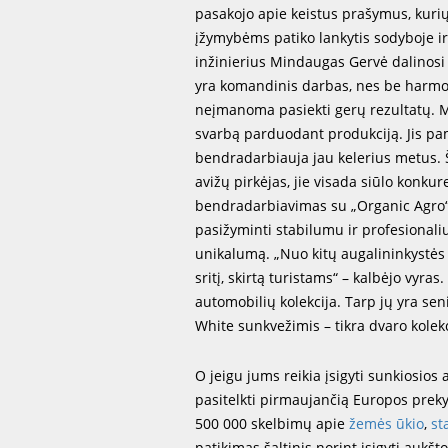
pasakojo apie keistus prašymus, kurių y
įžymybėms patiko lankytis sodyboje ir 
inžinierius Mindaugas Gervė dalinosi s
yra komandinis darbas, nes be harmo
neįmanoma pasiekti gerų rezultatų. 
svarbą parduodant produkciją. Jis pa
bendradarbiauja jau kelerius metus. Š
avižų pirkėjas, jie visada siūlo konkur
bendradarbiavimas su „Organic Agro“ 
pasižyminti stabilumu ir profesionali
unikalumą. „Nuo kitų augalininkystės ūk
sritį, skirtą turistams“ – kalbėjo vyra
automobilių kolekcija. Tarp jų yra s
White sunkvežimis – tikra dvaro kole
O jeigu jums reikia įsigyti sunkiosio
pasitelkti pirmaujančią Europos pre
500 000 skelbimų apie
žemės ūkio
,
st
patikimas šaltinis norint įsigyti aukšt