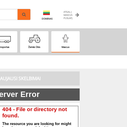
ATGAL Į
MASCUS
PUSLAPĮ
DOMENAS
ansportas
Žemės Ūkis
Mascus
AUJAUSI SKELBIMAI