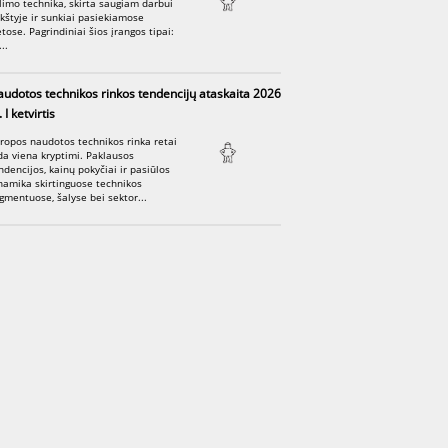
limo technika, skirta saugiam darbui
kštyje ir sunkiai pasiekiamose
etose. Pagrindiniai šios įrangos tipai:
..
udotos technikos rinkos tendencijų ataskaita 2026
 I ketvirtis
ropos naudotos technikos rinka retai
da viena kryptimi. Paklausos
ndencijos, kainų pokyčiai ir pasiūlos
namika skirtinguose technikos
gmentuose, šalyse bei sektor...