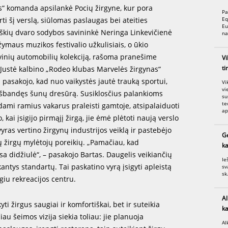
is“ komanda apsilankė Pocių žirgyne, kur pora
Pa
Eq
ti šį verslą, siūlomas paslaugas bei ateities
Eu
liškių dvaro sodybos savininkė Neringa Linkevičienė
na
žymaus muzikos festivalio užkulisiais, o ūkio
vinių automobilių kolekciją, rašoma pranešime
Vi
ti
 Justė kalbino „Rodeo klubas Marvelės žirgynas“
 pasakojo, kad nuo vaikystės jautė trauką sportui,
Vi
vi
išbandęs šunų dresūrą. Susiklosčius palankioms
su
te
ėdami ramius vakarus praleisti gamtoje, atsipalaiduoti
ap
 kai įsigijo pirmąjį žirgą, jie ėmė plėtoti naują verslo
yras vertino žirgynų industrijos veiklą ir pastebėjo
Ge
ų žirgų mylėtojų poreikių. „Pamačiau, kad
ka
a didžiulė“, – pasakojo Bartas. Daugelis veikiančių
Ie
antys standartų. Tai paskatino vyrą įsigyti apleistą
sv
sk.
ogiu rekreacijos centru.
Al
yti žirgus saugiai ir komfortiškai, bet ir suteikia
ka
u šeimos vizija siekia toliau: jie planuoja
Al